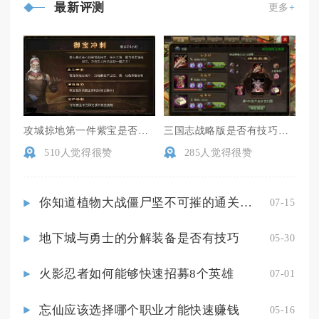
最新评测
更多
+
攻城掠地第一件紫宝是否能兑换其他物品
三国志战略版是否有技巧可以增加带兵上限
510人觉得很赞
285人觉得很赞
你知道植物大战僵尸坚不可摧的通关秘籍吗
07-15
地下城与勇士的分解装备是否有技巧
05-30
火影忍者如何能够快速招募8个英雄
07-01
忘仙应该选择哪个职业才能快速赚钱
05-16