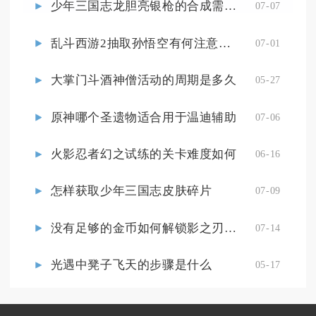
少年三国志龙胆亮银枪的合成需求有哪些
07-07
乱斗西游2抽取孙悟空有何注意事项
07-01
大掌门斗酒神僧活动的周期是多久
05-27
原神哪个圣遗物适合用于温迪辅助
07-06
火影忍者幻之试练的关卡难度如何
06-16
怎样获取少年三国志皮肤碎片
07-09
没有足够的金币如何解锁影之刃3的魔宝道具
07-14
光遇中凳子飞天的步骤是什么
05-17