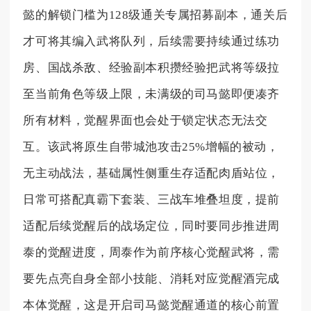
懿的解锁门槛为128级通关专属招募副本，通关后
才可将其编入武将队列，后续需要持续通过练功
房、国战杀敌、经验副本积攒经验把武将等级拉
至当前角色等级上限，未满级的司马懿即便凑齐
所有材料，觉醒界面也会处于锁定状态无法交
互。该武将原生自带城池攻击25%增幅的被动，
无主动战法，基础属性侧重生存适配肉盾站位，
日常可搭配真霸下套装、三战车堆叠坦度，提前
适配后续觉醒后的战场定位，同时要同步推进周
泰的觉醒进度，周泰作为前序核心觉醒武将，需
要先点亮自身全部小技能、消耗对应觉醒酒完成
本体觉醒，这是开启司马懿觉醒通道的核心前置