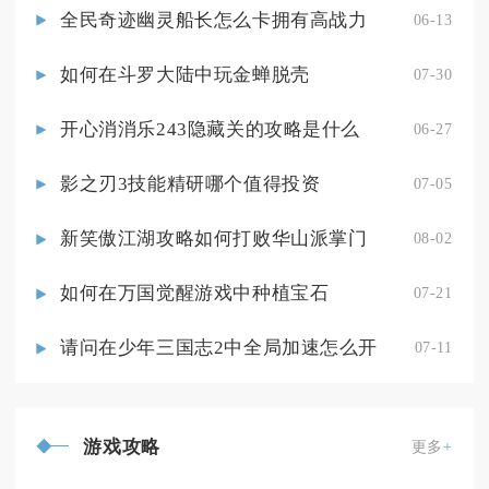
全民奇迹幽灵船长怎么卡拥有高战力
06-13
如何在斗罗大陆中玩金蝉脱壳
07-30
开心消消乐243隐藏关的攻略是什么
06-27
影之刃3技能精研哪个值得投资
07-05
新笑傲江湖攻略如何打败华山派掌门
08-02
如何在万国觉醒游戏中种植宝石
07-21
请问在少年三国志2中全局加速怎么开
07-11
游戏攻略
更多
+