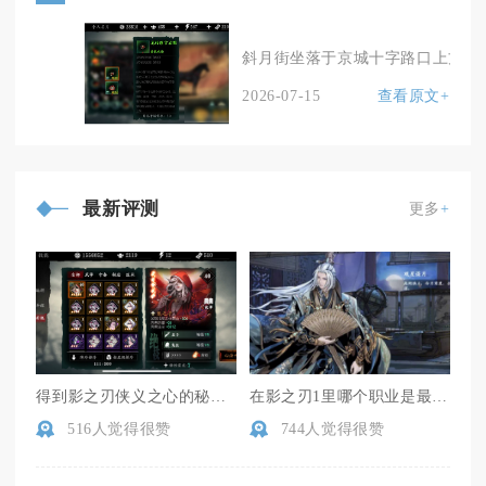
斜月街坐落于京城十字路口上方的京
2026-07-15
查看原文+
最新评测
更多
+
得到影之刃侠义之心的秘籍是什么
在影之刃1里哪个职业是最好玩的
516人觉得很赞
744人觉得很赞