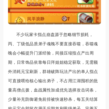
不少玩家卡指点崩盘源于忽略细节损耗，
丙、丁级低品质弟子魂魄不要直接吞噬，吞噬魂
魄会小幅提升门派经验，间接压缩指点产出周
期，日常饰品依靠每日拜姐姐稳定获取，无需额
外消耗元宝刷新，群雄破阵玩法产出的单人指点
可直接喂给核心输出弟子，不占用江湖囤积的批
量高僧点拨，血战属性加成优先选择攻击词条，
少量补充防御避免前排被快速秒杀，每五关结算
的元宝全部留存用于后期首刷甲级弟子，完善五