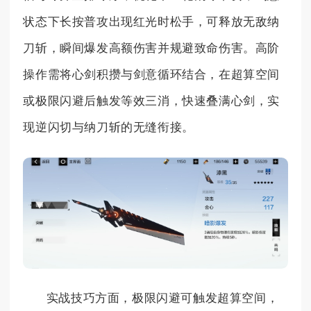
状态下长按普攻出现红光时松手，可释放无敌纳
刀斩，瞬间爆发高额伤害并规避致命伤害。高阶
操作需将心剑积攒与剑意循环结合，在超算空间
或极限闪避后触发等效三消，快速叠满心剑，实
现逆闪切与纳刀斩的无缝衔接。
实战技巧方面，极限闪避可触发超算空间，