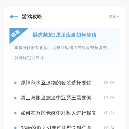
游戏攻略
更多
+
卧虎藏龙2屋顶应当如何登顶
掌握分段轻功衔接、地形跳板借力与镜头视角调整，
就能稳定完成卧...
原神秋水圣遗物的套装选择要优先考虑什么
05-08
勇士与旅途旅途中亚瑟王需要佩戴哪些符文
07-06
如何在万国觉醒中对敌人进行报复
06-21
56级的影之刃要过哪些关键任务
06-24