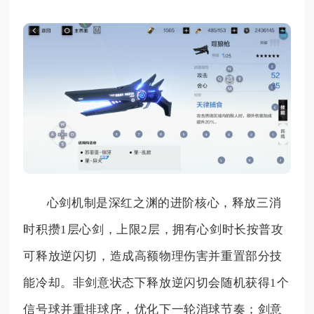
心剑机制是深红之渊的进阶核心，释放三消
时积攒1层心剑，上限2层，拥有心剑时长按普攻
可释放逆闪切，造成高额物理伤害并重置部分技
能冷却。非剑意状态下释放逆闪切会随机获得1个
信号球并重排球序，优化下一轮消球节奏；剑意