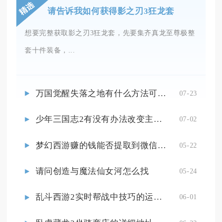
请告诉我如何获得影之刃3狂龙套
想要完整获取影之刃3狂龙套，先要集齐真龙至尊极整
套十件装备，...
万国觉醒失落之地有什么方法可以到达敌国
07-23
少年三国志2有没有办法改变主将的皮肤
07-02
梦幻西游赚的钱能否提取到微信零钱
05-22
请问创造与魔法仙女河怎么找
05-24
乱斗西游2实时帮战中技巧的运用有哪些
06-01