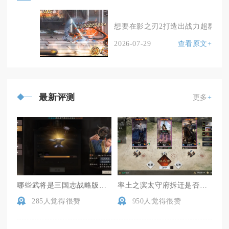
想要在影之刃2打造出战力超群的角
2026-07-29
查看原文+
最新评测
更多
+
哪些武将是三国志战略版核心输出
率土之滨太守府拆迁是否需要举行听证会
285人觉得很赞
950人觉得很赞