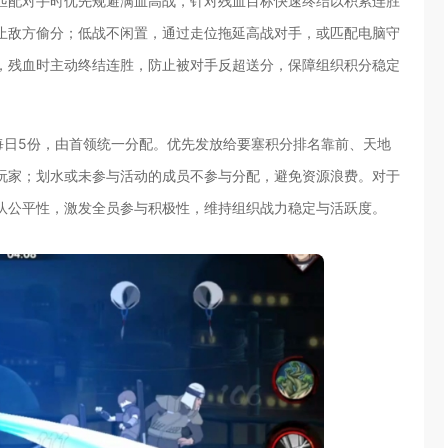
匹配对手时优先规避满血高战，针对残血目标快速终结以积累连胜
止敌方偷分；低战不闲置，通过走位拖延高战对手，或匹配电脑守
，残血时主动终结连胜，防止被对手反超送分，保障组织积分稳定
每日5份，由首领统一分配。优先发放给要塞积分排名靠前、天地
玩家；划水或未参与活动的成员不参与分配，避免资源浪费。对于
队公平性，激发全员参与积极性，维持组织战力稳定与活跃度。