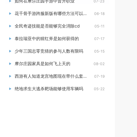
如何在摩尔庄园手游中晋升职业
07-23
花千骨手游跨服新版有哪些方法可以获得勾玉
06-18
全民奇迹技能是否能够完全消除cd
05-11
泰拉瑞亚中的猩红斧是如何获得的
07-17
少年三国志零竞猜的参与人数有限吗
05-15
摩尔庄园家具是如何飞上天的
08-02
西游有人知道龙宫地图现在带什么套子吗
07-19
绝地求生大逃杀靶场能够使用车辆吗
05-22