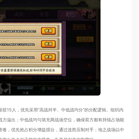
驻15人，优先采用“高战对半、中低战均分”的分配逻辑。组织内
战力溢出；中低战均匀填充两战场空位，确保双方都有持续占场能
密卷，优先抢占积分增益擂台，通过连胜压制对手；地之战场以中