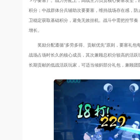
＞小要塞）。战力分配上，高战主力负责核心要塞攻坚，
积分；中战群体分兵辅助次要要塞，维持战场存在感，防
卫稳定获取基础积分，避免无效挂机。战斗中需把控节奏
增长。
奖励分配遵循“多劳多得、贡献优先”原则，要塞礼包
战场占场时长久的核心成员，其次兼顾总积分较高的活跃
长期贡献的低战活跃玩家，可适当倾斜部分礼包，兼顾团