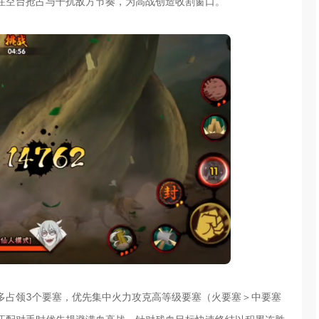
注空台抢占与干扰敌方节奏，为高战创造收割窗口。
多占领3个要塞，优先集中火力攻克高等级要塞（火要塞＞中要塞