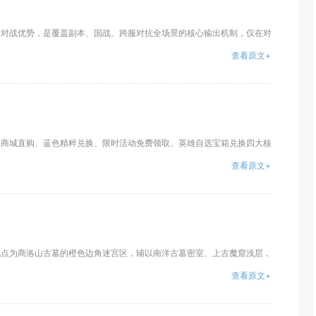
对战优势，是覆盖副本、国战、跨服对抗全场景的核心输出机制，仅在对抗低防御脆皮
查看原文+
商城直购、蓝色精粹兑换、限时活动免费领取、英雄自选宝箱兑换四大核心途径，搭配
查看原文+
点为商洛山古墓的橙色边角迷宫区，辅以南洋古墓密室、上古魔窟浅层，搭配特定角色
查看原文+