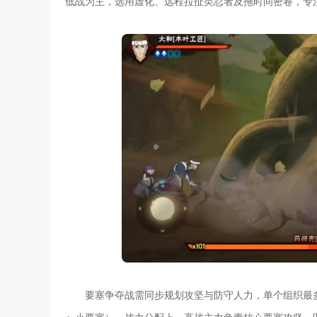
低战为主，选用虚化、远程拉扯类忍者及拖时间密卷，专
要塞争夺战需同步规划攻坚与防守人力，单个组织最