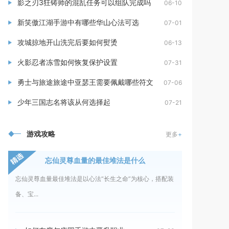
影之刃3狂铸师的混乱任务可以组队完成吗
06-10
新笑傲江湖手游中有哪些华山心法可选
07-01
攻城掠地开山洗完后要如何熨烫
06-13
火影忍者冻雪如何恢复保护设置
07-31
勇士与旅途旅途中亚瑟王需要佩戴哪些符文
07-06
少年三国志名将该从何选择起
07-21
游戏攻略
更多
+
忘仙灵尊血量的最佳堆法是什么
忘仙灵尊血量最佳堆法是以心法“长生之命”为核心，搭配装
备、宝...