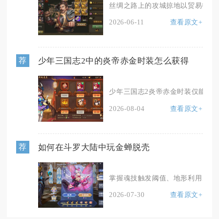
丝绸之路上的攻城掠地以贸易征战双
2026-06-11
查看原文+
少年三国志2中的炎帝赤金时装怎么获得
荐
少年三国志2炎帝赤金时装仅能在军
2026-08-04
查看原文+
如何在斗罗大陆中玩金蝉脱壳
荐
掌握魂技触发阈值、地形利用、魂力
2026-07-30
查看原文+