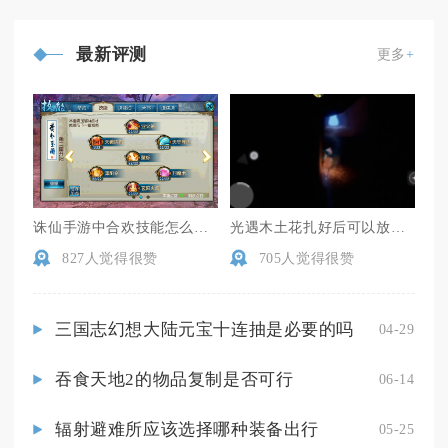
最新评测
更多
+
诛仙手游中合欢技能怎么切换
光遇木土花扎好后可以放多久
827人觉得很赞
705人觉得很赞
三国志幻想大陆元宝十连抽是必要的吗
04-29
吞食天地2的物品复制是否可行
06-14
辐射避难所应该选择哪种装备出行
05-25